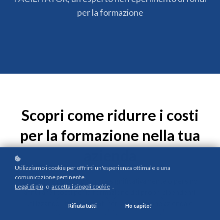
per la formazione
Scopri come ridurre i costi
per la formazione nella tua
azienda
Utilizziamo i cookie per offrirti un'esperienza ottimale e una
comunicazione pertinente.
Le aziende possono ridurre significativamente o persino
Leggi di più
o
accetta i singoli cookie
.
annullare i costi per la formazione dei propri dipendenti,
utilizzando i finanziamenti per la formazione aziendale.
Rifiuta tutti
Ho capito!