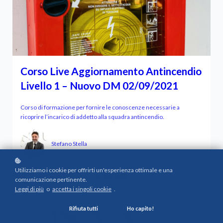
Corso Live Aggiornamento Antincendio
Livello 1 – Nuovo DM 02/09/2021
Corso di formazione per fornire le conoscenze necessarie a
ricoprire l’incarico di addetto alla squadra antincendio.
Stefano Stella
Utilizziamo i cookie per offrirti un'esperienza ottimale e una
Scopri di più
comunicazione pertinente.
Leggi di più
o
accetta i singoli cookie
.
Rifiuta tutti
Ho capito!