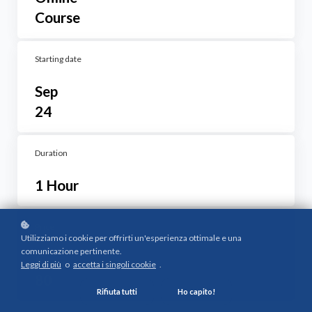
Course
Starting date
Sep
24
Duration
1 Hour
Price
Utilizziamo i cookie per offrirti un'esperienza ottimale e una
comunicazione pertinente.
€
Leggi di più
o
accetta i singoli cookie
.
80
Rifiuta tutti
Ho capito!