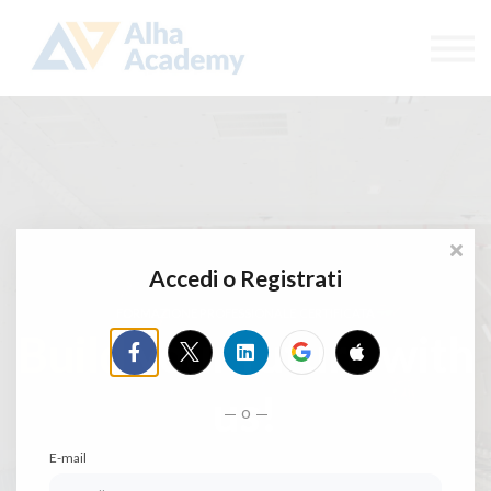
Catalogo corsi
Aree di formazione
Accedi
Registrati
Accedi o Registrati
FORMAZIONE PROFESSIONALE CERTIFICATA
Build
your future with
us!
o
E-mail