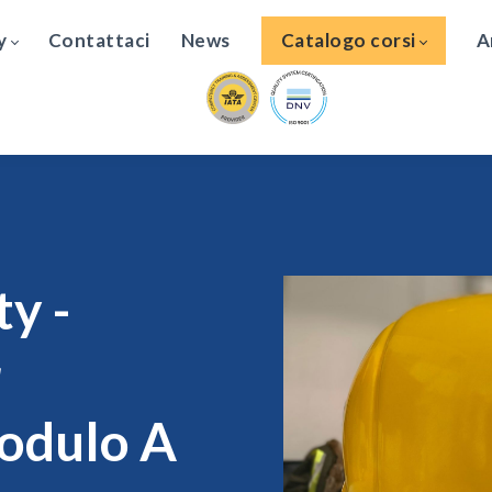
y
Contattaci
News
Catalogo corsi
A
ty -
r
odulo A