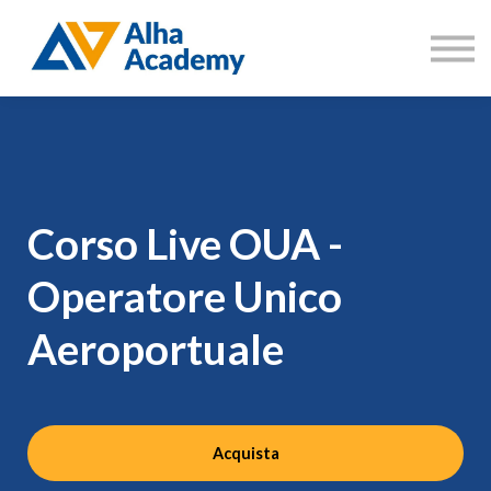
Catalogo corsi
Aree di formazione
Accedi
Registrati
Corso Live OUA -
Operatore Unico
Aeroportuale
Acquista