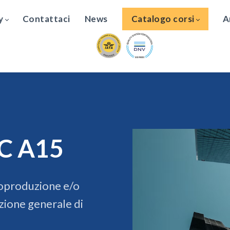
y
Contattaci
News
Catalogo corsi
A
AC A15
toproduzione e/o
zione generale di