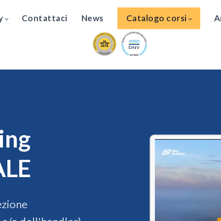
y
Contattaci
News
Catalogo corsi
A
ing
ALE
ezione