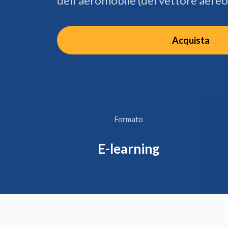
dell'aeromobile (del vettore aereo
Acquista
Formato
E-learning