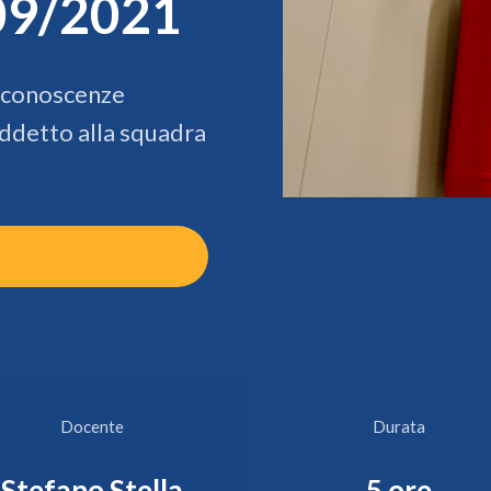
09/2021
e conoscenze
 addetto alla squadra
Docente
Durata
Stefano Stella
5 ore