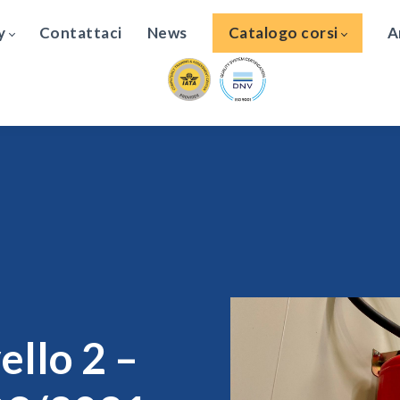
y
Contattaci
News
Catalogo corsi
A
o
ello 2 –