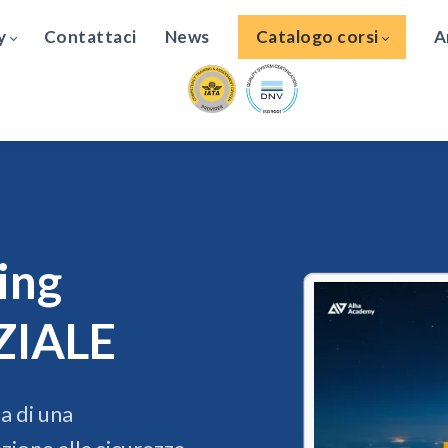
y
Contattaci
News
Catalogo corsi
A
ing
ZIALE
a di una