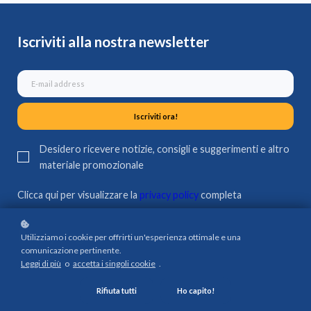
Iscriviti alla nostra newsletter
Iscriviti ora!
Desidero ricevere notizie, consigli e suggerimenti e altro
materiale promozionale
Clicca qui per visualizzare la
privacy policy
completa
Policy Pages
Utilizziamo i cookie per offrirti un'esperienza ottimale e una
comunicazione pertinente.
Leggi di più
o
accetta i singoli cookie
.
Privacy Policy
Terms & Conditions
Rifiuta tutti
Ho capito!
Cookie Policy