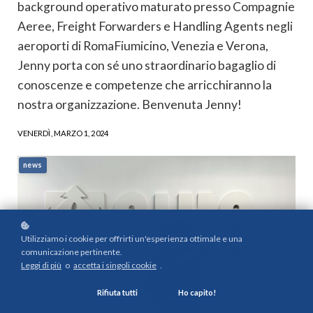
background operativo maturato presso Compagnie
Aeree, Freight Forwarders e Handling Agents negli
aeroporti di RomaFiumicino, Venezia e Verona,
Jenny porta con sé uno straordinario bagaglio di
conoscenze e competenze che arricchiranno la
nostra organizzazione. Benvenuta Jenny!
VENERDÌ, MARZO 1, 2024
news
Utilizziamo i cookie per offrirti un'esperienza ottimale e una
comunicazione pertinente.
Leggi di più
o
accetta i singoli cookie
.
Rifiuta tutti
Ho capito!