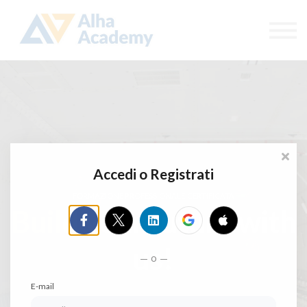
Catalogo corsi
Aree di formazione
Accedi
Registrati
Accedi o Registrati
FORMAZIONE PROFESSIONALE CERTIFICATA
Build
your future with
us!
o
E-mail